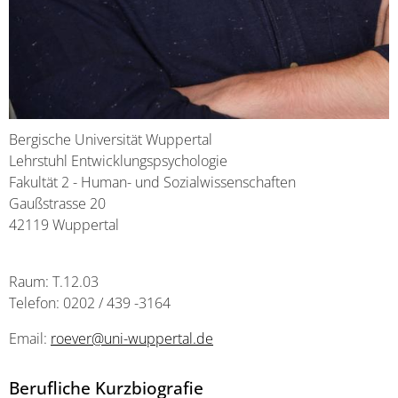
Bergische Universität Wuppertal
Lehrstuhl Entwicklungspsychologie
Fakultät 2 - Human- und Sozialwissenschaften
Gaußstrasse 20
42119 Wuppertal
Raum: T.12.03
Telefon: 0202 / 439 -3164
Email:
roever@uni-wuppertal.de
Berufliche Kurzbiografie